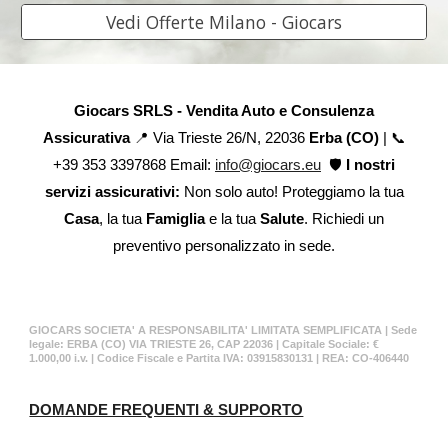
Vedi Offerte Milano - Giocars
Giocars SRLS - Vendita Auto e Consulenza
Assicurativa
📍 Via Trieste 26/N, 22036
Erba (CO)
| 📞
+39 353 3397868 Email:
info@giocars.eu
🛡️
I nostri
servizi assicurativi:
Non solo auto! Proteggiamo la tua
Casa
, la tua
Famiglia
e la tua
Salute
. Richiedi un
preventivo personalizzato in sede.
GIOCARS SOCIETA' A RESPONSABILITA' LIMITATA SEMPLIFICATA | Sede
legale: ERBA (CO) VIA TRIESTE 26, CAP 22036 | Capitale Sociale: €
1.000,00 i.v. | Codice Fiscale e Partita IVA: 03915830131 | REA: CO-406440
DOMANDE FREQUENTI & SUPPORTO