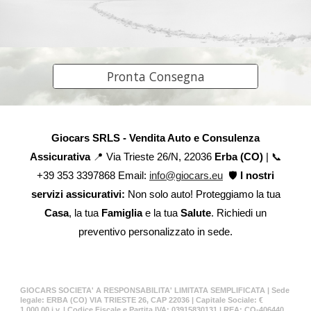
Pronta Consegna
Giocars SRLS - Vendita Auto e Consulenza
Assicurativa
📍 Via Trieste 26/N, 22036
Erba (CO)
| 📞
+39 353 3397868 Email:
info@giocars.eu
🛡️
I nostri
servizi assicurativi:
Non solo auto! Proteggiamo la tua
Casa
, la tua
Famiglia
e la tua
Salute
. Richiedi un
preventivo personalizzato in sede.
GIOCARS SOCIETA' A RESPONSABILITA' LIMITATA SEMPLIFICATA | Sede
legale: ERBA (CO) VIA TRIESTE 26, CAP 22036 | Capitale Sociale: €
1.000,00 i.v. | Codice Fiscale e Partita IVA: 03915830131 | REA: CO-406440